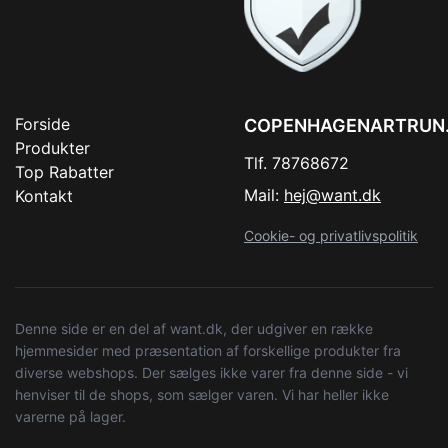
Forside
COPENHAGENARTRUN
Produkter
Tlf. 78768672
Top Rabatter
Mail:
hej@want.dk
Kontakt
Cookie- og privatlivspolitik
Denne side er en del af want.dk, der udgiver en række
hjemmesider med præsentation af forskellige produkter fra
diverse webshops. Der sælges ikke varer fra denne side - vi
henviser til de shops, som sælger varen. Vi har heller ikke
varerne på lager.