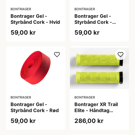
BONTRAGER
BONTRAGER
Bontrager Gel -
Bontrager Gel -
Styrbånd Cork - Hvid
Styrbånd Cork -
Orange
59,00 kr
59,00 kr
BONTRAGER
BONTRAGER
Bontrager Gel -
Bontrager XR Trail
Styrbånd Cork - Rød
Elite - Håndtag
130mm til MTB -
59,00 kr
286,00 kr
Lime grøn