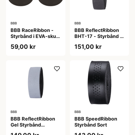
BBB
BBB
BBB RaceRibbon -
BBB ReflectRibbon
Styrbånd i EVA-skum
BHT-17 - Styrbånd -
- Sort kork
Reflekterende -
59,00 kr
151,00 kr
200x2,5cm - PU
skum - Sort/sort
BBB
BBB
BBB ReflectRibbon
BBB SpeedRibbon
Gel Styrbånd
Styrbånd Sort
Sølv/Sort