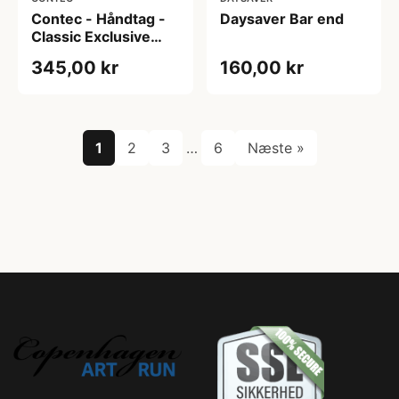
Contec - Håndtag -
Daysaver Bar end
Classic Exclusive
Geebee - Ægte
345,00 kr
160,00 kr
læder - Brun
1
2
3
…
6
Næste »