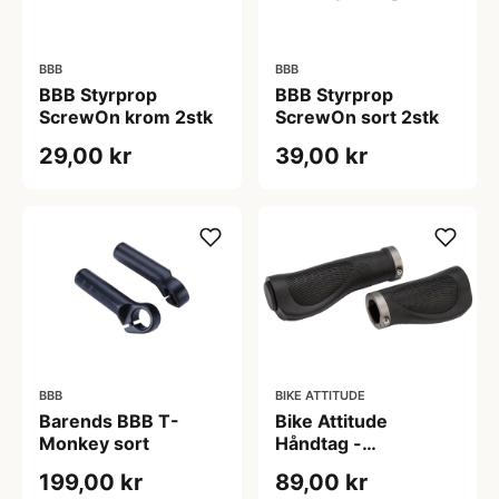
BBB
BBB
BBB Styrprop
BBB Styrprop
ScrewOn krom 2stk
ScrewOn sort 2stk
29,00 kr
39,00 kr
BBB
BIKE ATTITUDE
Barends BBB T-
Bike Attitude
Monkey sort
Håndtag -
Ergonomiske - Sort -
199,00 kr
89,00 kr
90/125 mm med gel