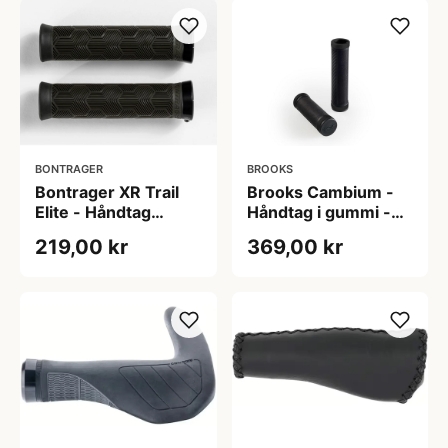
BONTRAGER
BROOKS
Bontrager XR Trail
Brooks Cambium -
Elite - Håndtag
Håndtag i gummi -
130mm til MTB -
130/100 mm lang -
219,00 kr
369,00 kr
Oliven grå
Sort