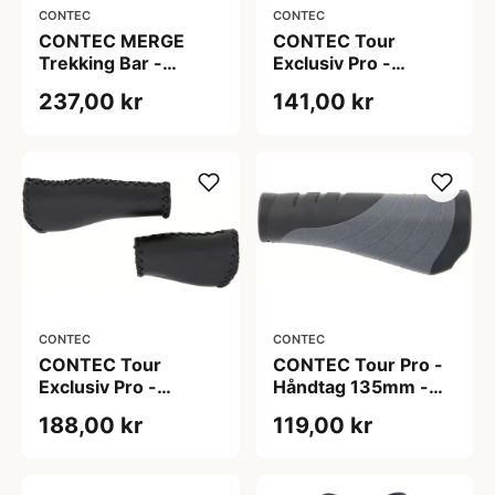
CONTEC
CONTEC
CONTEC MERGE
CONTEC Tour
Trekking Bar -
Exclusiv Pro -
Håndtag - 140 mm -
Håndtag - 135 mm -
237,00 kr
141,00 kr
Par - Sort/Grå
Par - Sort
CONTEC
CONTEC
CONTEC Tour
CONTEC Tour Pro -
Exclusiv Pro -
Håndtag 135mm -
Håndtag - 92 mm /
Par - Sort/Grå
188,00 kr
119,00 kr
135 mm - Par - Sort