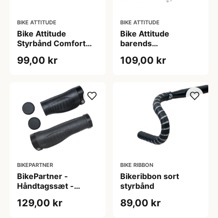
BIKE ATTITUDE
BIKE ATTITUDE
Bike Attitude
Bike Attitude
Styrbånd Comfort
barends
inkl. Styrpropper -
dråbeformet 80 mm
99,00 kr
109,00 kr
Gel Greb - Hvid
sort
BIKEPARTNER
BIKE RIBBON
BikePartner -
Bikeribbon sort
Håndtagssæt -
styrbånd
95/136 mm gummi -
129,00 kr
89,00 kr
Inkl. låsering og prop
- Sort