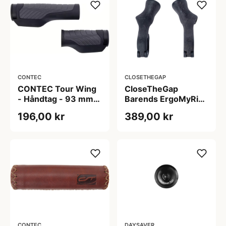
CONTEC
CLOSETHEGAP
CONTEC Tour Wing
CloseTheGap
- Håndtag - 93 mm /
Barends ErgoMyRide
133 mm - Par -
XC-M
196,00 kr
389,00 kr
Sort/Grå
CONTEC
DAYSAVER