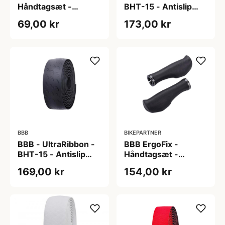
Håndtagsæt -
BHT-15 - Antislip
130/130mm -
styrbånd - 200x3cm
69,00 kr
173,00 kr
Sort/grå
- Hvid
BBB
BIKEPARTNER
BBB - UltraRibbon -
BBB ErgoFix -
BHT-15 - Antislip
Håndtagsæt -
styrbånd - 200x3cm
Ergonomisk - 132
169,00 kr
154,00 kr
- Sort
mm - Sort