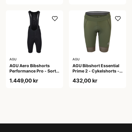
AGU
AGU
AGU Aero Bibshorts
AGU Bibshort Essential
Performance Pro - Sort -
Prime 2 - Cykelshorts -
Str. XL
Dame - Army Grøn - Str.
1.449,00 kr
432,00 kr
2XL