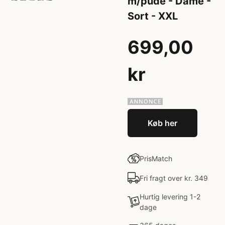
m/pude - Dame -
Sort - XXL
699,00
kr
Køb her
PrisMatch
Fri fragt over kr. 349
Hurtig levering 1-2
dage