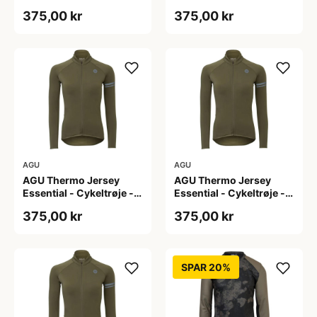
Dame - Army grøn - Str.
Dame - Army grøn - Str.
375,00 kr
375,00 kr
L
M
AGU
AGU
AGU Thermo Jersey
AGU Thermo Jersey
Essential - Cykeltrøje -
Essential - Cykeltrøje -
Dame - Army grøn - Str.
Dame - Army grøn - Str.
375,00 kr
375,00 kr
S
XL
SPAR 20%