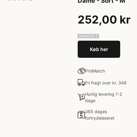
Dame - Sort - M
252,00 kr
Køb her
PrisMatch
Fri fragt over kr. 349
Hurtig levering 1-2
dage
365 dages
fortrydelsesret