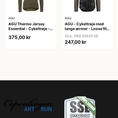
AGU
AGU
AGU Thermo Jersey
AGU - Cykeltrøje med
Essential - Cykeltrøje -
lange ærmer - Loose fit -
Dame - Army grøn - Str.
MTB - Army Grøn - Str. S
VEJL. PRIS 309,00 KR
375,00 kr
XXL
247,00 kr