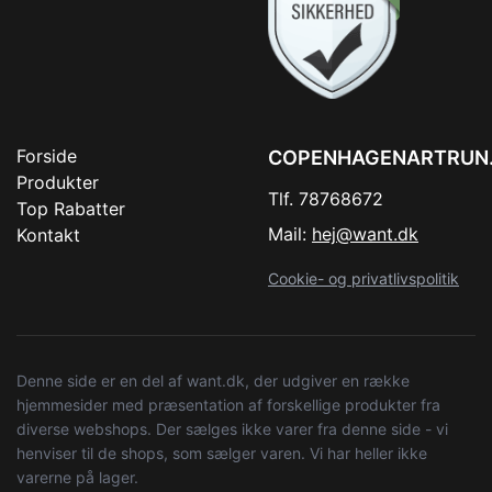
Forside
COPENHAGENARTRUN
Produkter
Tlf. 78768672
Top Rabatter
Mail:
hej@want.dk
Kontakt
Cookie- og privatlivspolitik
Denne side er en del af want.dk, der udgiver en række
hjemmesider med præsentation af forskellige produkter fra
diverse webshops. Der sælges ikke varer fra denne side - vi
henviser til de shops, som sælger varen. Vi har heller ikke
varerne på lager.