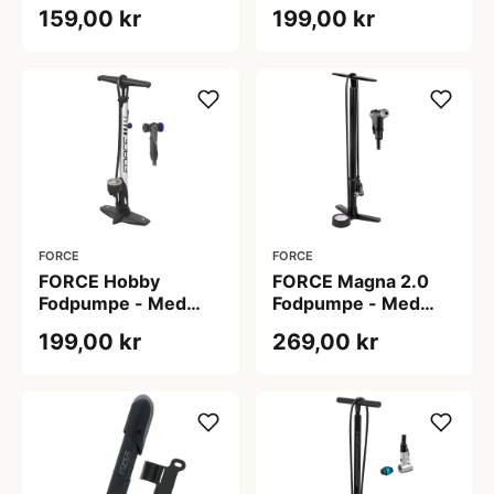
Bar/100 PSI - Sort
Manotmeter - 11
159,00 kr
199,00 kr
Bar/160 PSI - Sort
FORCE
FORCE
FORCE Hobby
FORCE Magna 2.0
Fodpumpe - Med
Fodpumpe - Med
Manotmeter - 11
Manometer - 11
199,00 kr
269,00 kr
Bar/160 PSI - Sølv
Bar/160 PSI - Sort