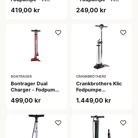
BAR/160 PSI - Sølv
bar/160 psi - Sort
419,00 kr
249,00 kr
BONTRAGER
CRANKBROTHERS
Bontrager Dual
Crankbrothers Klic
Charger - Fodpumpe
Fodpumpe
- Rød
m/tubeless beholder
499,00 kr
1.449,00 kr
11 bar m/digital
manometer