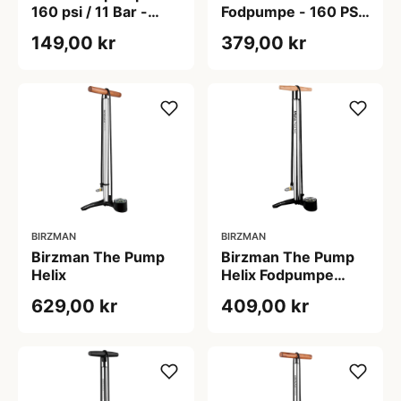
160 psi / 11 Bar -
Fodpumpe - 160 PSI
Passer til AV, DV og
/ 11 Bar - Sølv
149,00 kr
379,00 kr
FV - Manometer
BIRZMAN
BIRZMAN
Birzman The Pump
Birzman The Pump
Helix
Helix Fodpumpe
MTB 8,3 Bar
629,00 kr
409,00 kr