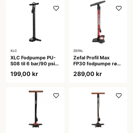
XLC
ZEFAL
XLC Fodpumpe PU-
Zefal Profil Max
S08 til 6 bar/90 psi
FP30 fodpumpe rød
sort
11 bar 160 psi -
199,00 kr
289,00 kr
Passer til alle
ventiler