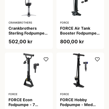
CRANKBROTHERS
FORCE
Crankbrothers
FORCE Air Tank
Sterling Fodpumpe
Booster Fodpumpe -
11 bar med
Med Manometer - 18
502,00 kr
800,00 kr
manometer
Bar/260 PSI - Sort
FORCE
FORCE
FORCE Econ
FORCE Hobby
Fodpumpe - 7
Fodpumpe - Med