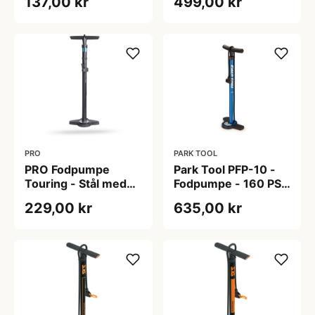
137,00 kr
499,00 kr
op til 180 PSI
PRO
PARK TOOL
PRO Fodpumpe
Park Tool PFP-10 -
Touring - Stål med
Fodpumpe - 160 PSI
stort manometer
- 11 BAR
229,00 kr
635,00 kr
display - 160 PSI