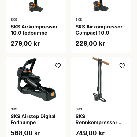
SKS
SKS
SKS Airkompressor
SKS Airkompressor
10.0 fodpumpe
Compact 10.0
279,00 kr
229,00 kr
SKS
SKS
SKS Airstep Digital
SKS
Fodpumpe
Rennkompressor
NXT - Fodpume -
568,00 kr
749,00 kr
Sort