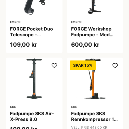
FORCE
FORCE
FORCE Pocket Duo
FORCE Workshop
Telescope -
Fodpumpe - Med
Minipumpe
Manometer - 16,5
109,00 kr
600,00 kr
Bar / 240 PSI - Sort
SPAR 15%
SKS
SKS
Fodpumpe SKS Air-
Fodpumpe SKS
X-Press 8.0
Rennkompressor 16
bar / 230 PSI.
VEJL. PRIS 448,00 KR