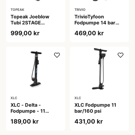
TOPEAK
TRIVIO
Topeak Joeblow
TrivioTyfoon
Tubi 2STAGE
Fodpumpe 14 bar
Fodpumpe
(200 psi)
999,00 kr
469,00 kr
XLC
XLC
XLC - Delta -
XLC Fodpumpe 11
Fodpumpe - 11
bar/160 psi
bar/160 psi - Sort
189,00 kr
431,00 kr