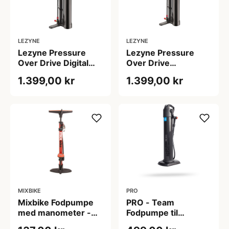
LEZYNE
LEZYNE
Lezyne Pressure
Lezyne Pressure
Over Drive Digital
Over Drive
Fodpumpe med
Fodpumpe med
1.399,00 kr
1.399,00 kr
kammer ABS1 Pro
kammer ABS1 Pro
MIXBIKE
PRO
Mixbike Fodpumpe
PRO - Team
med manometer -
Fodpumpe til
160 PSI / 11 Bar - Rød
Tubeless - Pumper