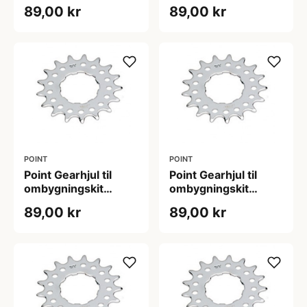
Singlespeed (Antal
Singlespeed (Antal
89,00 kr
89,00 kr
tænder: 12)
tænder: 13)
POINT
POINT
Point Gearhjul til
Point Gearhjul til
ombygningskit
ombygningskit
Singlespeed (Antal
Singlespeed (Antal
89,00 kr
89,00 kr
tænder: 14)
tænder: 15)