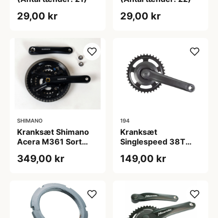
29,00 kr
29,00 kr
SHIMANO
194
Kranksæt Shimano
Kranksæt
Acera M361 Sort
Singlespeed 38T
Triple 48-38-28
170mm 3/32â Sort
349,00 kr
149,00 kr
tands 175 mm