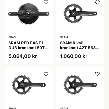
SRAM
SRAM
SRAM RED EXS E1
SRAM Rival1
DUB kranksæt 50T
kranksæt 42T BB30
175 mm
(Længde på
5.064,00 kr
1.060,00 kr
pedalarm: 172,5
mm)
SRAM
SRAM