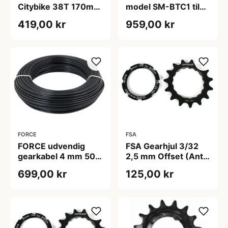
Citybike 38T 170mm
model SM-BTC1 til
Pedalarm
Flaskeholdermontering
419,00 kr
959,00 kr
(Til batteri SM-
BTR2)
FORCE
FSA
FORCE udvendig
FSA Gearhjul 3/32
gearkabel 4 mm 50
2,5 mm Offset (Antal
meter æske sort
tænder: 14)
699,00 kr
125,00 kr