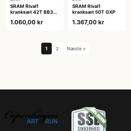
SRAM Rival1
SRAM Rival1
kranksæt 42T BB30
kranksæt 50T GXP
(Længde på
1.060,00 kr
1.367,00 kr
pedalarm: 175 mm)
1
2
Næste »