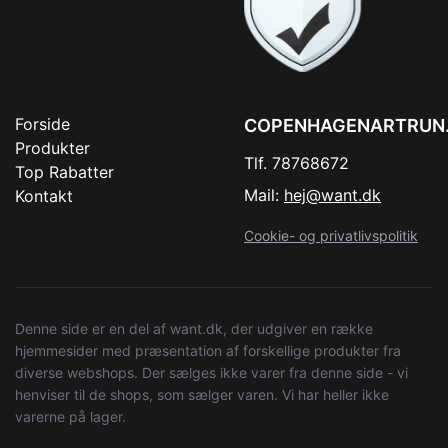
Forside
COPENHAGENARTRUN
Produkter
Tlf. 78768672
Top Rabatter
Mail:
hej@want.dk
Kontakt
Cookie- og privatlivspolitik
Denne side er en del af want.dk, der udgiver en række
hjemmesider med præsentation af forskellige produkter fra
diverse webshops. Der sælges ikke varer fra denne side - vi
henviser til de shops, som sælger varen. Vi har heller ikke
varerne på lager.