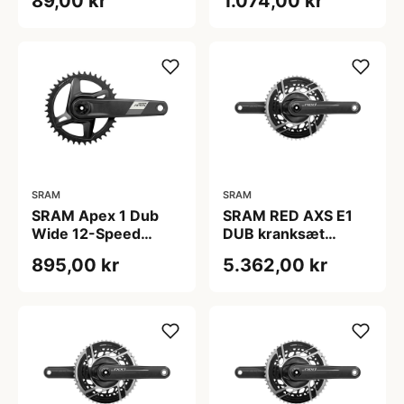
89,00 kr
1.074,00 kr
tænder: 18)
SRAM
SRAM
SRAM Apex 1 Dub
SRAM RED AXS E1
Wide 12-Speed
DUB kranksæt
Kranksæt 165mm
46/33T 160 mm
895,00 kr
5.362,00 kr