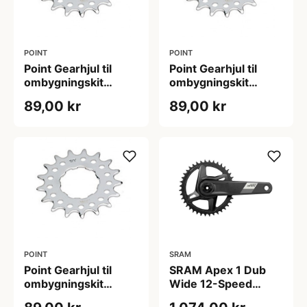
POINT
POINT
Point Gearhjul til
Point Gearhjul til
ombygningskit
ombygningskit
Singlespeed (Antal
Singlespeed (Antal
89,00 kr
89,00 kr
tænder: 16)
tænder: 17)
POINT
SRAM
Point Gearhjul til
SRAM Apex 1 Dub
ombygningskit
Wide 12-Speed
Singlespeed (Antal
Kranksæt 160mm