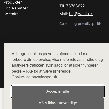
Produkter
Tlf. 78768672
Top Rabatter
Mail:
hej@want.dk
Kontakt
Cookie- og privatlivspolitik
Denne side er en del af want.dk, der udgiver en række
hjemmesider med præsentation af forskellige produkter fra
Vi bruger cookies på vores hjemmeside for at
diverse webshops. Der sælges ikke varer fra denne side - vi
forbedre din oplevelse, vise mere relevant indhold og
henviser til de shops, som sælger varen. Vi har heller ikke
analysere trafikken. Kort sagt: for at siden fungerer
varerne på lager.
bedre – ikke for at være irriterende.
Cookie- og privatlivspolitik.
© 2026 copenhagenartrun.dk. Alle rettigheder forbeholdes.
Accepter alle
Afvis ikke‑nødvendige