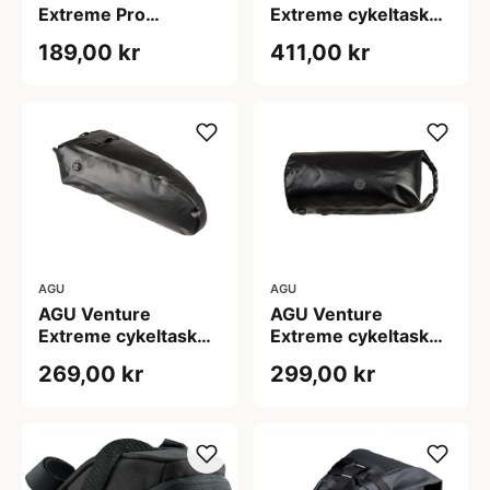
Extreme Pro
Extreme cykeltaske
cykeltaske til
til saddel sort
189,00 kr
411,00 kr
forgaffel sort
AGU
AGU
AGU Venture
AGU Venture
Extreme cykeltaske
Extreme cykeltaske
til saddel sort
til styr sort
269,00 kr
299,00 kr