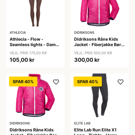
ATHLECIA
DIDRIKSONS
Athlecia - Flow -
Didriksons Råne Kids
Seamless tights - Dame
Jacket - Fiberjakke Børn
- Bracken - Str. L/XL
- Pink - 130
VEJL. PRIS 175,00 KR
VEJL. PRIS 500,00 KR
105,00 kr
300,00 kr
SPAR 40%
SPAR 40%
DIDRIKSONS
ELITE LAB
Didriksons Råne Kids
Elite Lab Run Elite X1