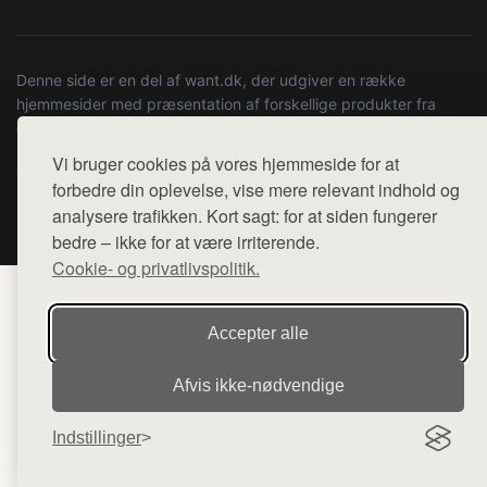
Denne side er en del af want.dk, der udgiver en række
hjemmesider med præsentation af forskellige produkter fra
diverse webshops. Der sælges ikke varer fra denne side - vi
henviser til de shops, som sælger varen. Vi har heller ikke
Vi bruger cookies på vores hjemmeside for at
varerne på lager.
forbedre din oplevelse, vise mere relevant indhold og
analysere trafikken. Kort sagt: for at siden fungerer
© 2026 copenhagenartrun.dk. Alle rettigheder forbeholdes.
bedre – ikke for at være irriterende.
Cookie- og privatlivspolitik.
Accepter alle
Afvis ikke‑nødvendige
Indstillinger