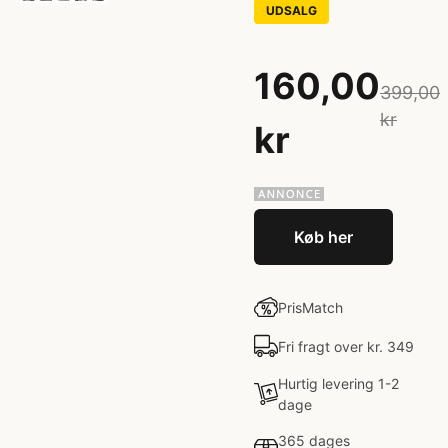
UDSALG
160,00
399,00
kr
kr
Køb her
PrisMatch
Fri fragt over kr. 349
Hurtig levering 1-2
dage
365 dages