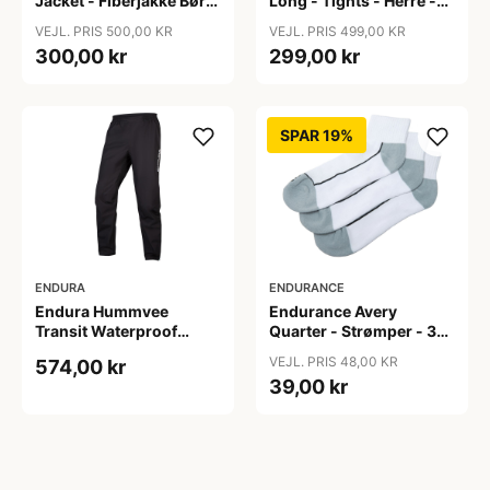
Jacket - Fiberjakke Børn
Long - Tights - Herre -
- Pink - 140
Sort - Str. 2XL
VEJL. PRIS 500,00 KR
VEJL. PRIS 499,00 KR
300,00 kr
299,00 kr
SPAR 19%
ENDURA
ENDURANCE
Endura Hummvee
Endurance Avery
Transit Waterproof
Quarter - Strømper - 3
Trouser - Vandtætte
pak - White - Str. 31/34
VEJL. PRIS 48,00 KR
574,00 kr
bukser - Black - Str. XL
39,00 kr