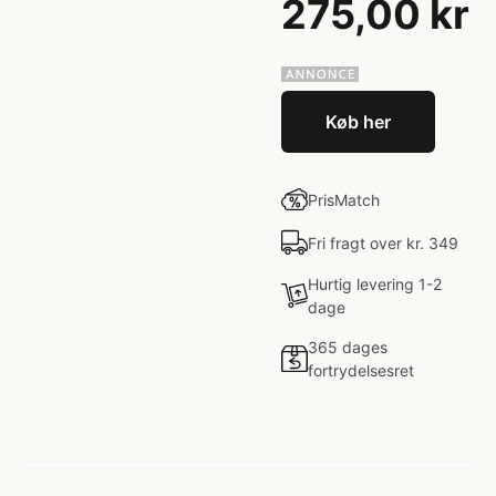
275,00 kr
Køb her
PrisMatch
Fri fragt over kr. 349
Hurtig levering 1-2
dage
365 dages
fortrydelsesret