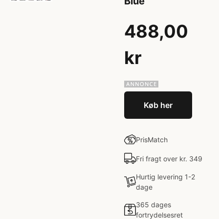
Blue
488,00
kr
Køb her
PrisMatch
Fri fragt over kr. 349
Hurtig levering 1-2
dage
365 dages
fortrydelsesret