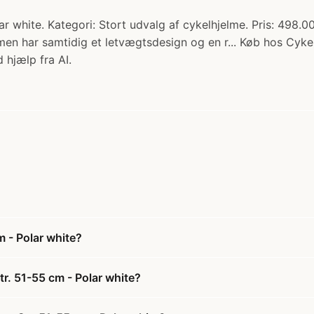
 white. Kategori: Stort udvalg af cykelhjelme. Pris: 498.00
en har samtidig et letvægtsdesign og en r... Køb hos Cykel
 hjælp fra AI.
m - Polar white?
r. 51-55 cm - Polar white?