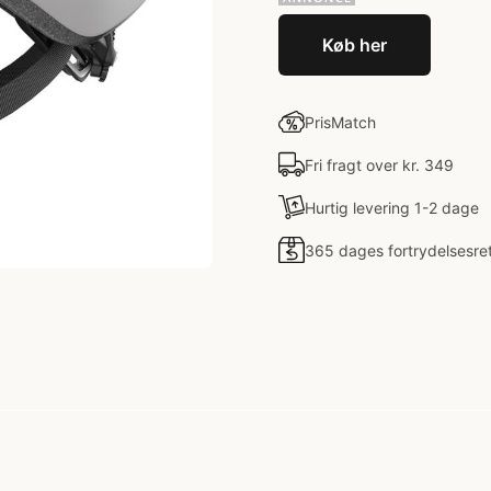
Køb her
PrisMatch
Fri fragt over kr. 349
Hurtig levering 1-2 dage
365 dages fortrydelsesre