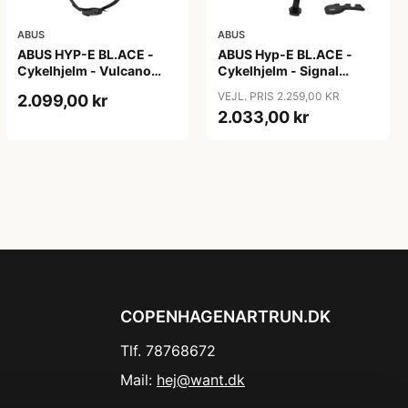
ABUS
ABUS
ABUS HYP-E BL.ACE -
ABUS Hyp-E BL.ACE -
Cykelhjelm - Vulcano
Cykelhjelm - Signal
Titan - Str. S
Yellow - Str. L / 57-61 cm
VEJL. PRIS 2.259,00 KR
2.099,00 kr
2.033,00 kr
COPENHAGENARTRUN.DK
Tlf. 78768672
Mail:
hej@want.dk