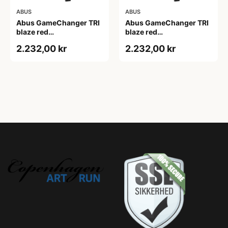
ABUS
ABUS
Abus GameChanger TRI
Abus GameChanger TRI
blaze red
blaze red
(Hjelmstørrelse: 52-58
(Hjelmstørrelse: 58-61
2.232,00 kr
2.232,00 kr
cm)
cm)