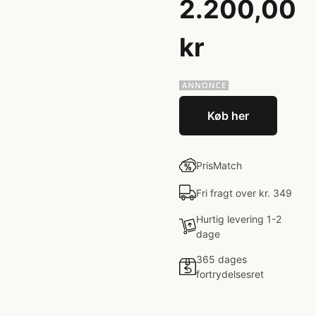
2.200,00
kr
Køb her
PrisMatch
Fri fragt over kr. 349
Hurtig levering 1-2
dage
365 dages
fortrydelsesret