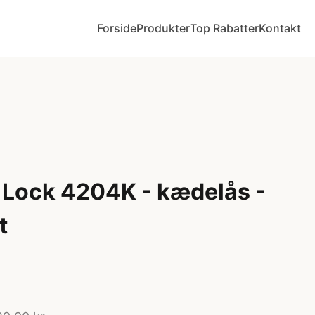
Forside
Produkter
Top Rabatter
Kontakt
Lock 4204K - kædelås -
t