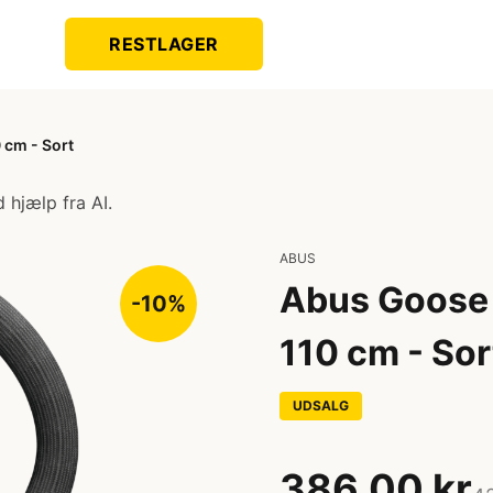
RESTLAGER
 cm - Sort
 hjælp fra AI.
ABUS
Abus Goose 
-10%
110 cm - Sor
UDSALG
386,00 kr