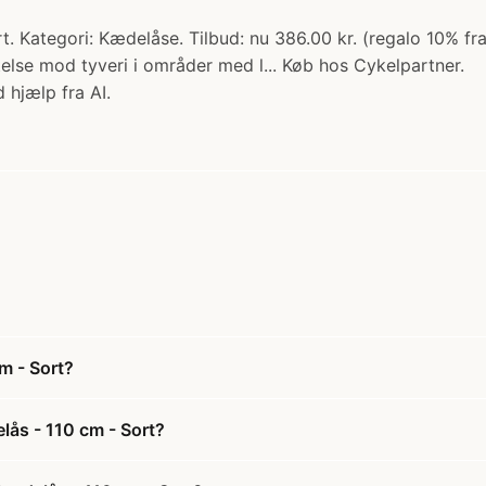
 Kategori: Kædelåse. Tilbud: nu 386.00 kr. (regalo 10% f
else mod tyveri i områder med l... Køb hos Cykelpartner.
 hjælp fra AI.
m - Sort?
ås - 110 cm - Sort?