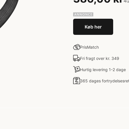
42
Køb her
PrisMatch
Fri fragt over kr. 349
Hurtig levering 1-2 dage
365 dages fortrydelsesre