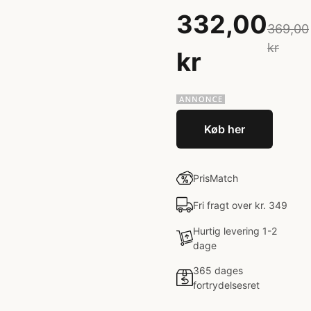
332,00
369,00
kr
kr
Køb her
PrisMatch
Fri fragt over kr. 349
Hurtig levering 1-2
dage
365 dages
fortrydelsesret