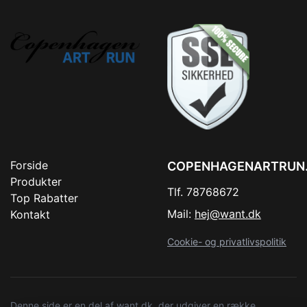
Forside
COPENHAGENARTRUN
Produkter
Tlf. 78768672
Top Rabatter
Mail:
hej@want.dk
Kontakt
Cookie- og privatlivspolitik
Denne side er en del af want.dk, der udgiver en række