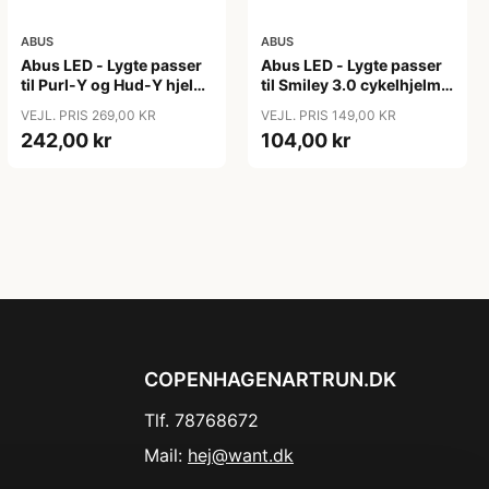
ABUS
ABUS
Abus LED - Lygte passer
Abus LED - Lygte passer
til Purl-Y og Hud-Y hjelm
til Smiley 3.0 cykelhjelm -
- USB genopladelig
USB genopladelig
VEJL. PRIS 269,00 KR
VEJL. PRIS 149,00 KR
242,00 kr
104,00 kr
COPENHAGENARTRUN.DK
Tlf. 78768672
Mail:
hej@want.dk