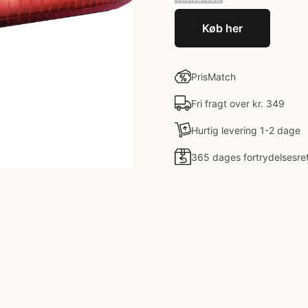
Køb her
PrisMatch
Fri fragt over kr. 349
Hurtig levering 1-2 dage
365 dages fortrydelsesre