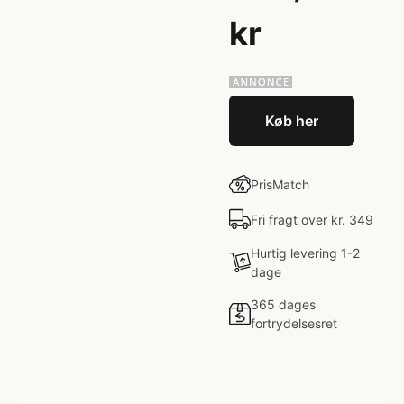
kr
Køb her
PrisMatch
Fri fragt over kr. 349
Hurtig levering 1-2
dage
365 dages
fortrydelsesret