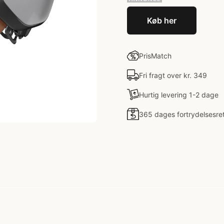
Køb her
PrisMatch
Fri fragt over kr. 349
Hurtig levering 1-2 dage
365 dages fortrydelsesre