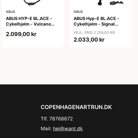
ABUS
ABUS
ABUS HYP-E BL.ACE -
ABUS Hyp-E BL.ACE -
Cykelhjelm - Vulcano
Cykelhjelm - Signal
Titan - Str. S
Yellow - Str. L / 57-61 cm
VEJL. PRIS 2.259,00 KR
2.099,00 kr
2.033,00 kr
COPENHAGENARTRUN.DK
Tlf. 78768672
Mail:
hej@want.dk