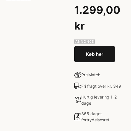
1.299,00
kr
Køb her
PrisMatch
Fri fragt over kr. 349
Hurtig levering 1-2
dage
365 dages
fortrydelsesret