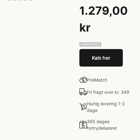
1.279,00
kr
Køb her
PrisMatch
Fri fragt over kr. 349
Hurtig levering 1-2
dage
365 dages
fortrydelsesret