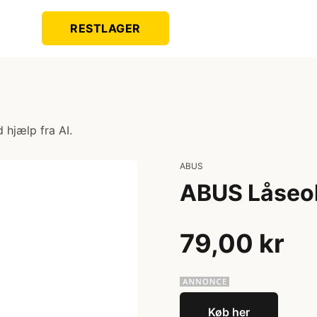
RESTLAGER
 hjælp fra AI.
ABUS
ABUS Låseol
79,00 kr
Køb her