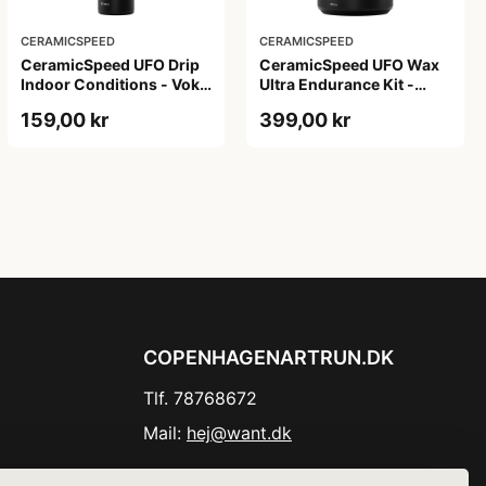
CERAMICSPEED
CERAMICSPEED
CeramicSpeed UFO Drip
CeramicSpeed UFO Wax
Indoor Conditions - Voks
Ultra Endurance Kit -
- 100 ml
Voks - 400 gram
159,00 kr
399,00 kr
COPENHAGENARTRUN.DK
Tlf. 78768672
Mail:
hej@want.dk
Cookie- og privatlivspolitik