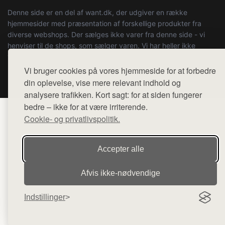
Denne side er en del af want.dk, der udgiver en række
hjemmesider med præsentation af forskellige produkter fra
diverse webshops. Der sælges ikke varer fra denne side - vi
henviser til de shops, som sælger varen. Vi har heller ikke
varerne på lager.
Vi bruger cookies på vores hjemmeside for at forbedre
© 2026 copenhagenartrun.dk. Alle rettigheder forbeholdes.
din oplevelse, vise mere relevant indhold og
analysere trafikken. Kort sagt: for at siden fungerer
bedre – ikke for at være irriterende.
Cookie- og privatlivspolitik.
Accepter alle
Afvis ikke‑nødvendige
Indstillinger