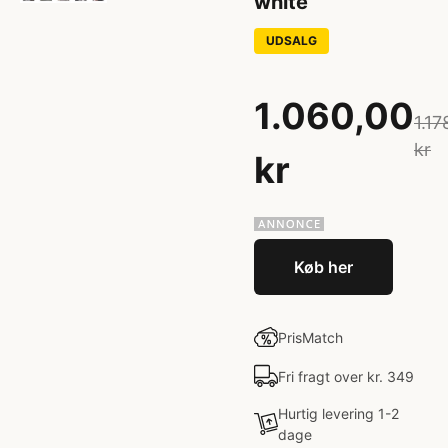
white
UDSALG
1.060,00
1.17
kr
kr
Køb her
PrisMatch
Fri fragt over kr. 349
Hurtig levering 1-2
dage