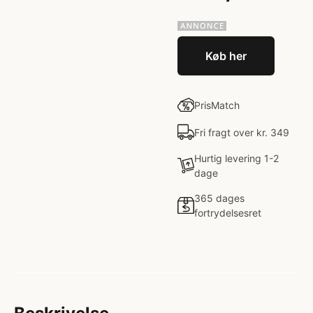
Køb her
PrisMatch
Fri fragt over kr. 349
Hurtig levering 1-2
dage
365 dages
fortrydelsesret