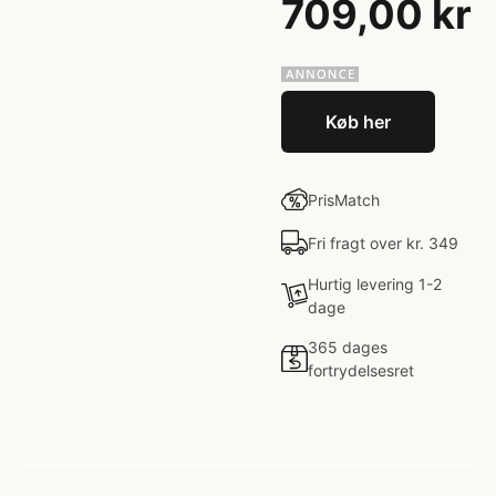
709,00 kr
Køb her
PrisMatch
Fri fragt over kr. 349
Hurtig levering 1-2
dage
365 dages
fortrydelsesret