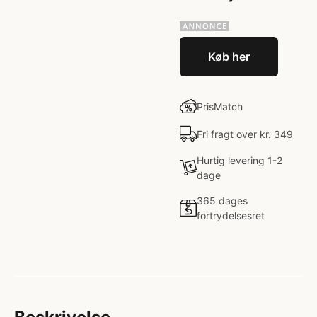
Køb her
PrisMatch
Fri fragt over kr. 349
Hurtig levering 1-2
dage
365 dages
fortrydelsesret