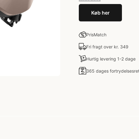
Køb her
PrisMatch
Fri fragt over kr. 349
Hurtig levering 1-2 dage
365 dages fortrydelsesre