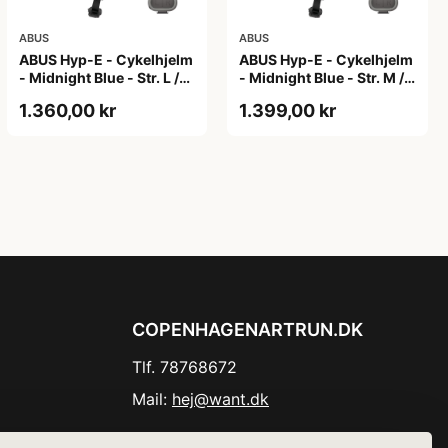
ABUS
ABUS
ABUS Hyp-E - Cykelhjelm
ABUS Hyp-E - Cykelhjelm
- Midnight Blue - Str. L /
- Midnight Blue - Str. M /
57-61 cm
54-58 cm
1.360,00 kr
1.399,00 kr
COPENHAGENARTRUN.DK
Tlf. 78768672
Mail:
hej@want.dk
Cookie- og privatlivspolitik