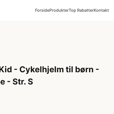
Forside
Produkter
Top Rabatter
Kontakt
id - Cykelhjelm til børn -
 - Str. S