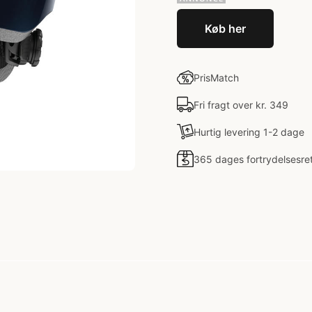
Køb her
PrisMatch
Fri fragt over kr. 349
Hurtig levering 1-2 dage
365 dages fortrydelsesre