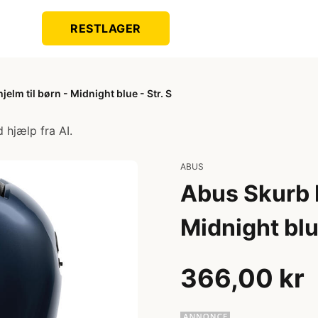
RESTLAGER
elm til børn - Midnight blue - Str. S
 hjælp fra AI.
ABUS
Abus Skurb K
Midnight blue
366,00 kr