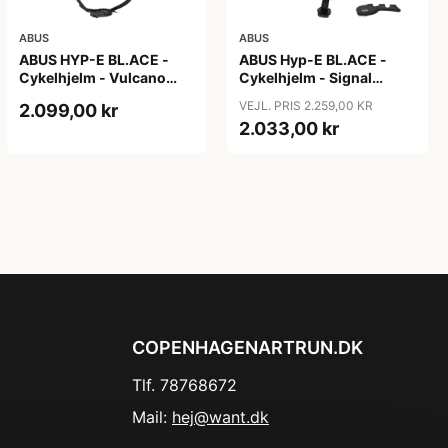
ABUS
ABUS
ABUS HYP-E BL.ACE -
ABUS Hyp-E BL.ACE -
Cykelhjelm - Vulcano
Cykelhjelm - Signal
Titan - Str. S
Yellow - Str. L / 57-61 cm
VEJL. PRIS 2.259,00 KR
2.099,00 kr
2.033,00 kr
COPENHAGENARTRUN.DK
Tlf. 78768672
Mail:
hej@want.dk