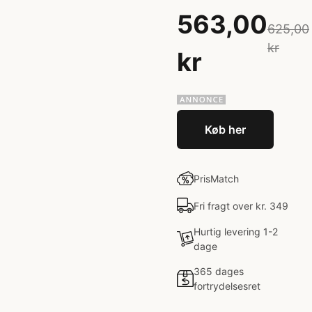
563,00
625,00
kr
kr
Køb her
PrisMatch
Fri fragt over kr. 349
Hurtig levering 1-2
dage
365 dages
fortrydelsesret