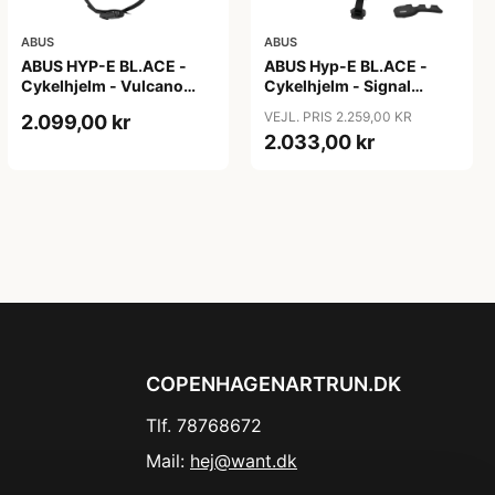
ABUS
ABUS
ABUS HYP-E BL.ACE -
ABUS Hyp-E BL.ACE -
Cykelhjelm - Vulcano
Cykelhjelm - Signal
Titan - Str. S
Yellow - Str. L / 57-61 cm
VEJL. PRIS 2.259,00 KR
2.099,00 kr
2.033,00 kr
COPENHAGENARTRUN.DK
Tlf. 78768672
Mail:
hej@want.dk