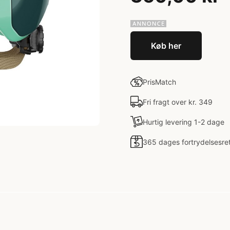
Køb her
PrisMatch
Fri fragt over kr. 349
Hurtig levering 1-2 dage
365 dages fortrydelsesre