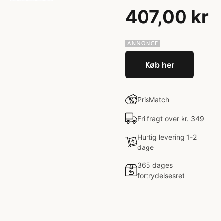
407,00 kr
Køb her
PrisMatch
Fri fragt over kr. 349
Hurtig levering 1-2
dage
365 dages
fortrydelsesret