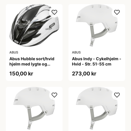
ABUS
ABUS
Abus Hubble sort/hvid
Abus Indy - Cykelhjelm -
hjelm med lygte og
Hvid - Str. 51-55 cm
magnet spænde
150,00 kr
273,00 kr
(Hjelmstørrelse: 46-52
cm)