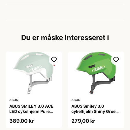
Du er måske interesseret i
ABUS
ABUS
ABUS SMILEY 3.0 ACE
ABUS Smiley 3.0
LED cykelhjelm Pure
cykelhjelm Shiny Green
Mint
(Hjelmstørrelse: 45-50
389,00 kr
279,00 kr
cm)