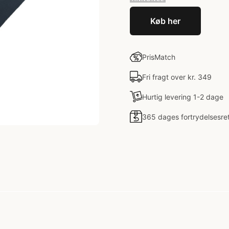
Køb her
PrisMatch
Fri fragt over kr. 349
Hurtig levering 1-2 dage
365 dages fortrydelsesre