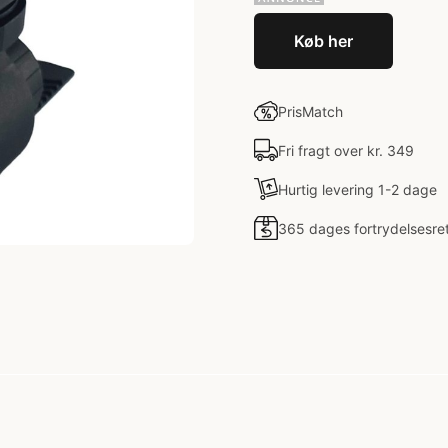
Køb her
PrisMatch
Fri fragt over kr. 349
Hurtig levering 1-2 dage
365 dages fortrydelsesre