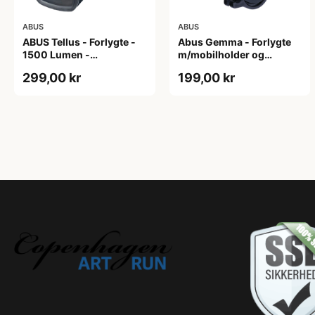
ABUS
ABUS
ABUS Tellus - Forlygte -
Abus Gemma - Forlygte
1500 Lumen -
m/mobilholder og
Genopladelig
powerbank - USB
299,00 kr
199,00 kr
opladelig