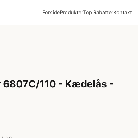
Forside
Produkter
Top Rabatter
Kontakt
 6807C/110 - Kædelås -