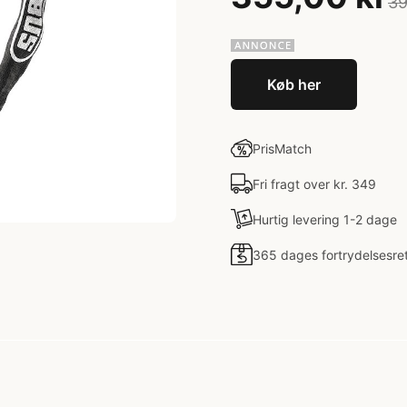
39
Køb her
PrisMatch
Fri fragt over kr. 349
Hurtig levering 1-2 dage
365 dages fortrydelsesre