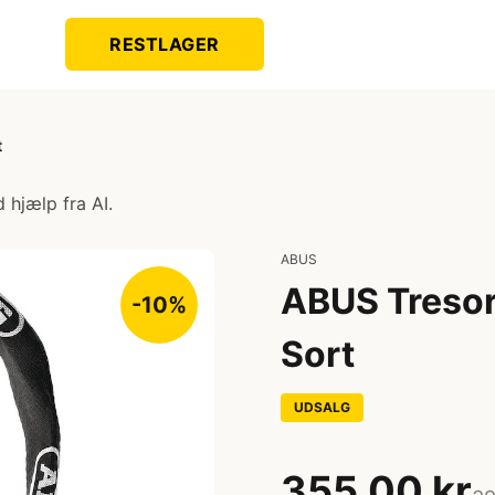
RESTLAGER
t
 hjælp fra AI.
ABUS
ABUS Tresor
-10%
Sort
UDSALG
355,00 kr