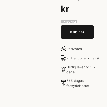
kr
Køb her
PrisMatch
Fri fragt over kr. 349
Hurtig levering 1-2
dage
365 dages
fortrydelsesret