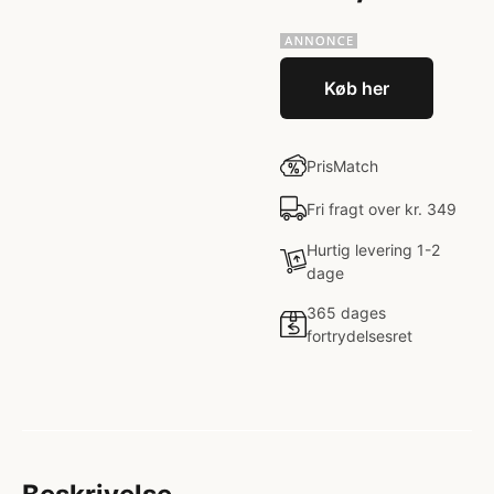
Køb her
PrisMatch
Fri fragt over kr. 349
Hurtig levering 1-2
dage
365 dages
fortrydelsesret