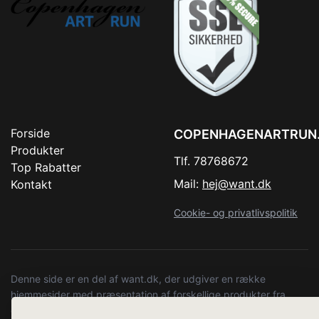
Forside
COPENHAGENARTRUN
Produkter
Tlf. 78768672
Top Rabatter
Mail:
hej@want.dk
Kontakt
Cookie- og privatlivspolitik
Denne side er en del af want.dk, der udgiver en række
hjemmesider med præsentation af forskellige produkter fra
diverse webshops. Der sælges ikke varer fra denne side - vi