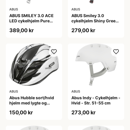
ABUS
ABUS
ABUS SMILEY 3.0 ACE
ABUS Smiley 3.0
LED cykelhjelm Pure
cykelhjelm Shiny Green
Mint
(Hjelmstørrelse: 45-50
389,00 kr
279,00 kr
cm)
ABUS
ABUS
Abus Hubble sort/hvid
Abus Indy - Cykelhjelm -
hjelm med lygte og
Hvid - Str. 51-55 cm
magnet spænde
150,00 kr
273,00 kr
(Hjelmstørrelse: 46-52
cm)