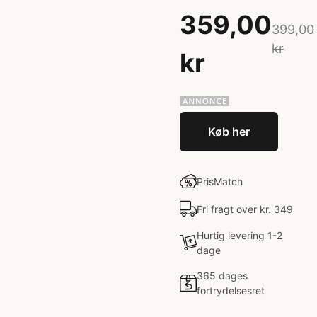
359,00
399,00
kr
kr
Køb her
PrisMatch
Fri fragt over kr. 349
Hurtig levering 1-2
dage
365 dages
fortrydelsesret