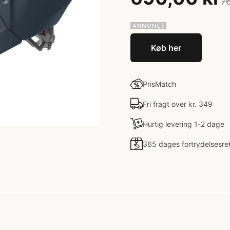
76
Køb her
PrisMatch
Fri fragt over kr. 349
Hurtig levering 1-2 dage
365 dages fortrydelsesre