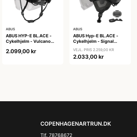
ABUS
ABUS
ABUS HYP-E BL.ACE -
ABUS Hyp-E BL.ACE -
Cykelhjelm - Vulcano
Cykelhjelm - Signal
Titan - Str. S
Yellow - Str. L / 57-61 cm
VEJL. PRIS 2.259,00 KR
2.099,00 kr
2.033,00 kr
COPENHAGENARTRUN.DK
Tlf. 78768672