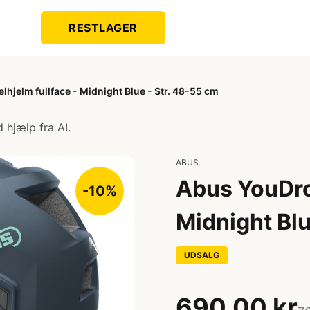
RESTLAGER
hjelm fullface - Midnight Blue - Str. 48-55 cm
 hjælp fra AI.
ABUS
Abus YouDrop
-10%
Midnight Blu
UDSALG
690,00 kr