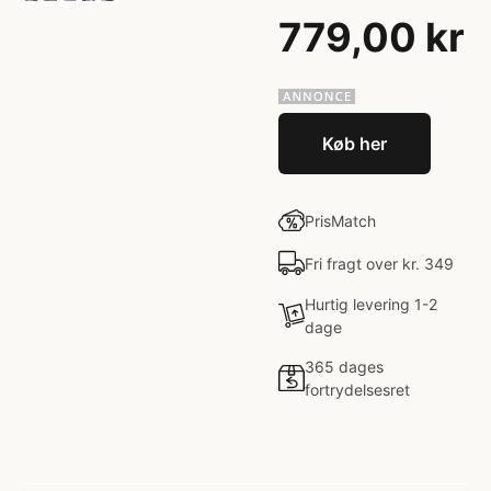
779,00 kr
Køb her
PrisMatch
Fri fragt over kr. 349
Hurtig levering 1-2
dage
365 dages
fortrydelsesret