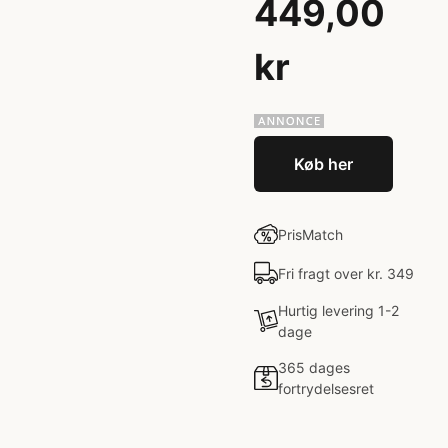
449,00
kr
Køb her
PrisMatch
Fri fragt over kr. 349
Hurtig levering 1-2
dage
365 dages
fortrydelsesret