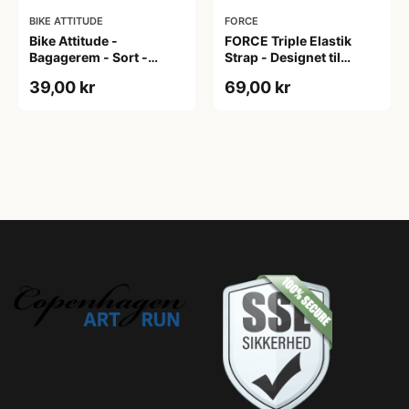
BIKE ATTITUDE
FORCE
Bike Attitude -
FORCE Triple Elastik
Bagagerem - Sort -
Strap - Designet til
15mm x 58cm
Bagagebære 22321 -
39,00 kr
69,00 kr
Sort