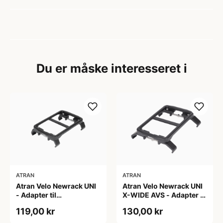
Du er måske interesseret i
ATRAN
ATRAN
Atran Velo Newrack UNI
Atran Velo Newrack UNI
- Adapter til
X-WIDE AVS - Adapter til
bagagebærer - 90-135
bagagebærer - 125-165
119,00 kr
130,00 kr
mm - Sort
mm - Sort