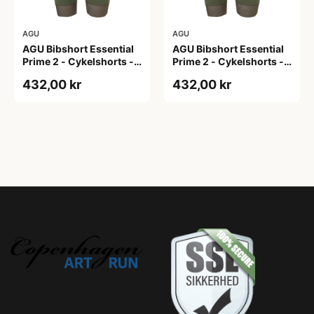
AGU
AGU
AGU Bibshort Essential
AGU Bibshort Essential
Prime 2 - Cykelshorts -
Prime 2 - Cykelshorts -
Dame - Army Grøn - Str.
Dame - Army Grøn - Str.
432,00 kr
432,00 kr
2XL
L