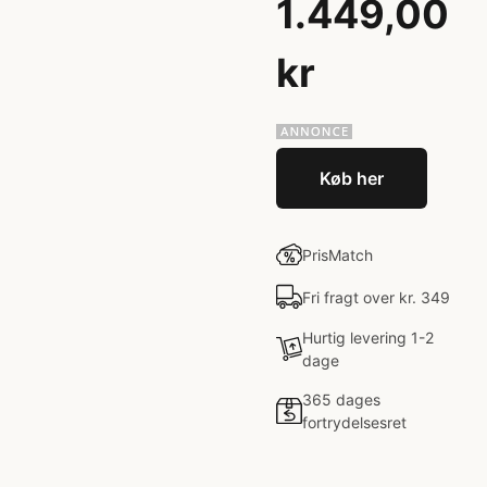
1.449,00
kr
Køb her
PrisMatch
Fri fragt over kr. 349
Hurtig levering 1-2
dage
365 dages
fortrydelsesret