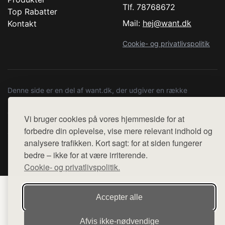
Tlf. 78768672
Top Rabatter
Mail:
hej@want.dk
Kontakt
Cookie- og privatlivspolitik
Denne side er en del af want.dk, der udgiver en række
hjemmesider med præsentation af forskellige produkter fra
diverse webshops. Der sælges ikke varer fra denne side - vi
Vi bruger cookies på vores hjemmeside for at
henviser til de shops, som sælger varen. Vi har heller ikke
forbedre din oplevelse, vise mere relevant indhold og
varerne på lager.
analysere trafikken. Kort sagt: for at siden fungerer
bedre – ikke for at være irriterende.
© 2026 copenhagenartrun.dk. Alle rettigheder forbeholdes.
Cookie- og privatlivspolitik.
Accepter alle
Afvis ikke‑nødvendige