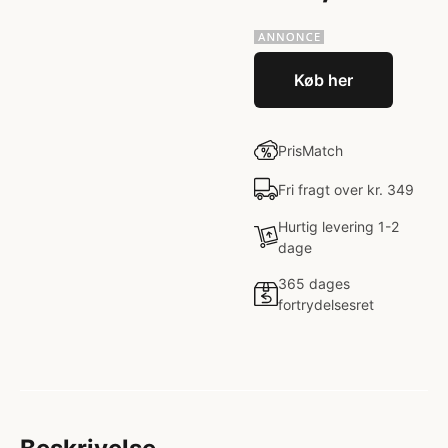
Køb her
PrisMatch
Fri fragt over kr. 349
Hurtig levering 1-2
dage
365 dages
fortrydelsesret