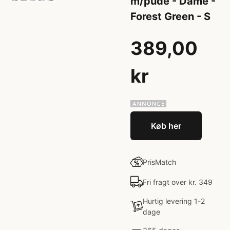
m/pude - Dame -
Forest Green - S
389,00
kr
Køb her
PrisMatch
Fri fragt over kr. 349
Hurtig levering 1-2
dage