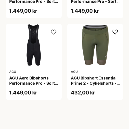
Performance Pro - Sort -
Performance Pro - Sort -
Str. 2XL
Str. L
1.449,00 kr
1.449,00 kr
AGU
AGU
AGU Aero Bibshorts
AGU Bibshort Essential
Performance Pro - Sort -
Prime 2 - Cykelshorts -
Str. XL
Dame - Army Grøn - Str.
1.449,00 kr
432,00 kr
2XL