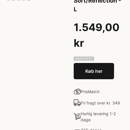
Sort/Reflection -
L
1.549,00
kr
Køb her
PrisMatch
Fri fragt over kr. 349
Hurtig levering 1-2
dage