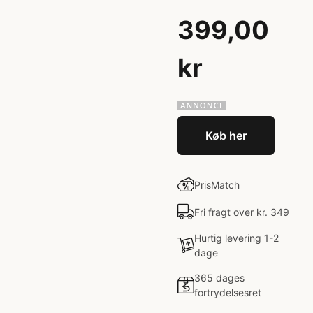
399,00
kr
Køb her
PrisMatch
Fri fragt over kr. 349
Hurtig levering 1-2
dage
365 dages
fortrydelsesret