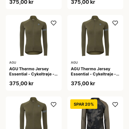
375,00 kr
375,00 kr
L
M
AGU
AGU
AGU Thermo Jersey
AGU Thermo Jersey
Essential - Cykeltrøje -
Essential - Cykeltrøje -
Dame - Army grøn - Str.
Dame - Army grøn - Str.
375,00 kr
375,00 kr
S
XL
SPAR 20%