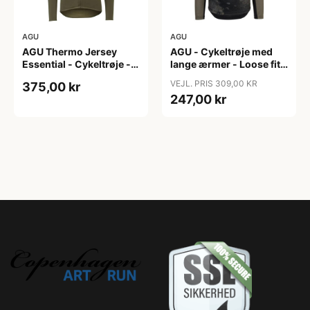
AGU
AGU
AGU Thermo Jersey
AGU - Cykeltrøje med
Essential - Cykeltrøje -
lange ærmer - Loose fit -
Dame - Army grøn - Str.
MTB - Army Grøn - Str. S
VEJL. PRIS 309,00 KR
375,00 kr
XXL
247,00 kr