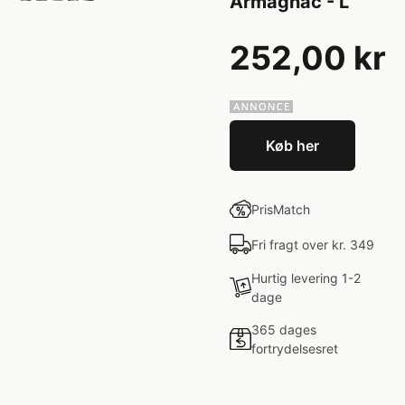
Armagnac - L
252,00 kr
Køb her
PrisMatch
Fri fragt over kr. 349
Hurtig levering 1-2
dage
365 dages
fortrydelsesret