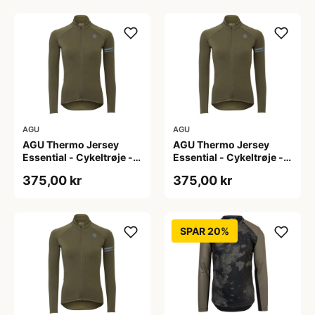
AGU
AGU
AGU Thermo Jersey
AGU Thermo Jersey
Essential - Cykeltrøje -
Essential - Cykeltrøje -
Dame - Army grøn - Str.
Dame - Army grøn - Str.
375,00 kr
375,00 kr
S
XL
SPAR 20%