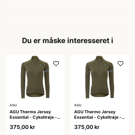
Du er måske interesseret i
AGU
AGU
AGU Thermo Jersey
AGU Thermo Jersey
Essential - Cykeltrøje -
Essential - Cykeltrøje -
Dame - Army grøn - Str.
Dame - Army grøn - Str.
375,00 kr
375,00 kr
L
M