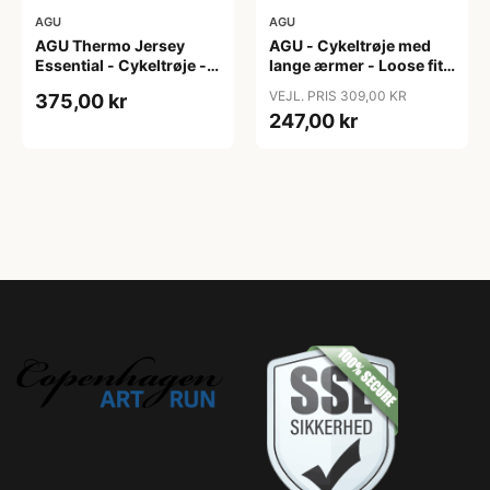
AGU
AGU
AGU Thermo Jersey
AGU - Cykeltrøje med
Essential - Cykeltrøje -
lange ærmer - Loose fit -
Dame - Army grøn - Str.
MTB - Army Grøn - Str. S
VEJL. PRIS 309,00 KR
375,00 kr
XXL
247,00 kr