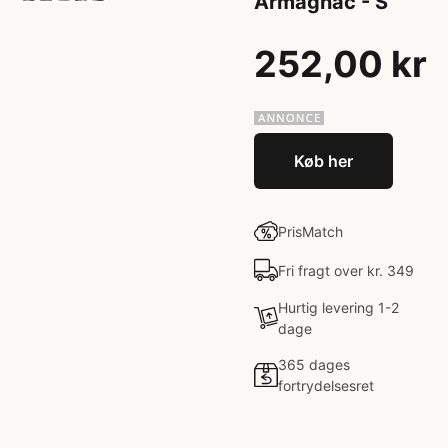
Armagnac - S
252,00 kr
Køb her
PrisMatch
Fri fragt over kr. 349
Hurtig levering 1-2
dage
365 dages
fortrydelsesret