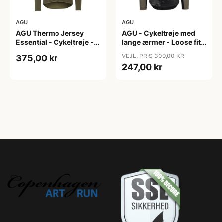
AGU
AGU
AGU Thermo Jersey
AGU - Cykeltrøje med
Essential - Cykeltrøje -
lange ærmer - Loose fit -
Dame - Army grøn - Str.
MTB - Army Grøn - Str. S
VEJL. PRIS 309,00 KR
375,00 kr
XXL
247,00 kr