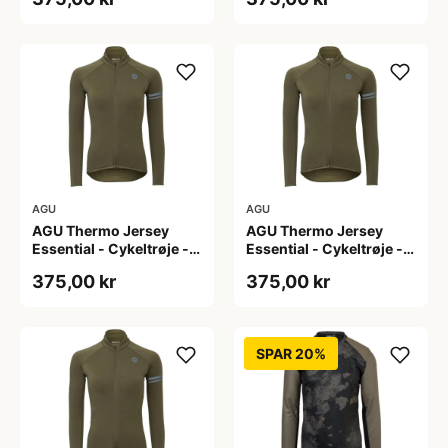
L
M
AGU
AGU
AGU Thermo Jersey
AGU Thermo Jersey
Essential - Cykeltrøje -
Essential - Cykeltrøje -
Dame - Army grøn - Str.
Dame - Army grøn - Str.
375,00 kr
375,00 kr
S
XL
SPAR 20%