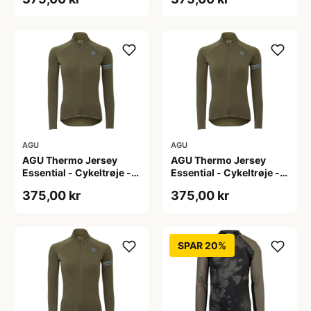
L
M
AGU
AGU
AGU Thermo Jersey
AGU Thermo Jersey
Essential - Cykeltrøje -
Essential - Cykeltrøje -
Dame - Army grøn - Str.
Dame - Army grøn - Str.
375,00 kr
375,00 kr
S
XL
SPAR 20%