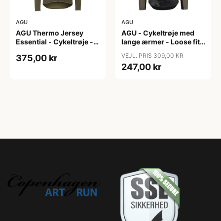
AGU
AGU
AGU Thermo Jersey
AGU - Cykeltrøje med
Essential - Cykeltrøje -
lange ærmer - Loose fit -
Dame - Army grøn - Str.
MTB - Army Grøn - Str. S
VEJL. PRIS 309,00 KR
375,00 kr
XXL
247,00 kr