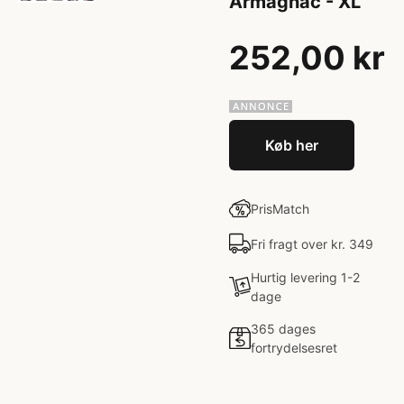
Armagnac - XL
252,00 kr
Køb her
PrisMatch
Fri fragt over kr. 349
Hurtig levering 1-2
dage
365 dages
fortrydelsesret