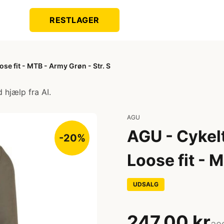
RESTLAGER
se fit - MTB - Army Grøn - Str. S
 hjælp fra AI.
AGU
AGU - Cykel
-20%
Loose fit - 
UDSALG
247,00 kr