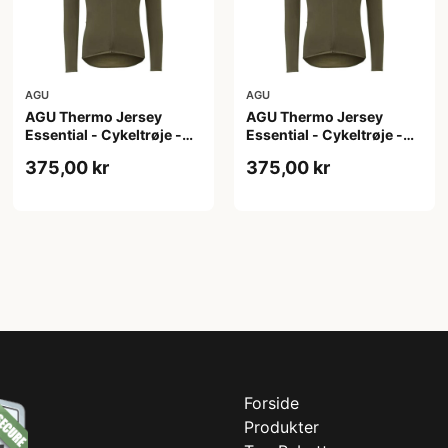
AGU
AGU
AGU Thermo Jersey
AGU Thermo Jersey
Essential - Cykeltrøje -
Essential - Cykeltrøje -
Dame - Army grøn - Str. S
Dame - Army grøn - Str.
375,00 kr
375,00 kr
XL
Forside
Produkter