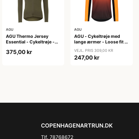
AGU
AGU
AGU Thermo Jersey
AGU - Cykeltrøje med
Essential - Cykeltrøje -
lange ærmer - Loose fit -
Dame - Army grøn - Str.
MTB - Neon Orange - Str.
VEJL. PRIS 309,00 KR
375,00 kr
XXL
S
247,00 kr
COPENHAGENARTRUN.DK
Tlf. 78768672