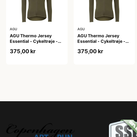
AGU
AGU
AGU Thermo Jersey
AGU Thermo Jersey
Essential - Cykeltrøje -
Essential - Cykeltrøje -
Dame - Army grøn - Str. L
Dame - Army grøn - Str.
375,00 kr
375,00 kr
M