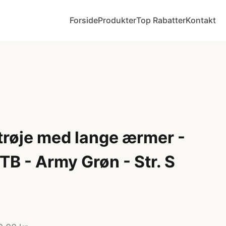
Forside
Produkter
Top Rabatter
Kontakt
trøje med lange ærmer -
MTB - Army Grøn - Str. S