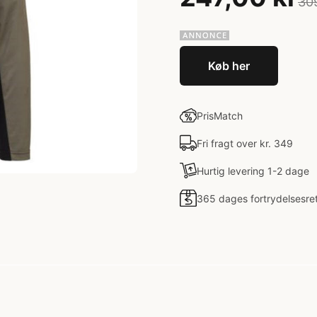
30
Køb her
PrisMatch
Fri fragt over kr. 349
Hurtig levering 1-2 dage
365 dages fortrydelsesre