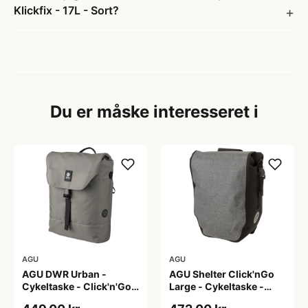
Klickfix - 17L - Sort?
Du er måske interesseret i
AGU
AGU
AGU DWR Urban -
AGU Shelter Click'nGo
Cykeltaske - Click'n'Go -
Large - Cykeltaske -
17L - Grå
Melange Grey