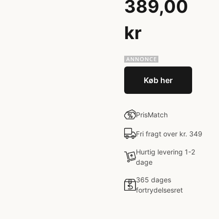
389,00
kr
Køb her
PrisMatch
Fri fragt over kr. 349
Hurtig levering 1-2
dage
365 dages
fortrydelsesret