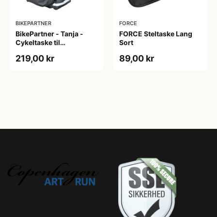
BIKEPARTNER
FORCE
BikePartner - Tanja -
FORCE Steltaske Lang
Cykeltaske til
Sort
bagagebærer - Sort - 2
219,00 kr
89,00 kr
delt