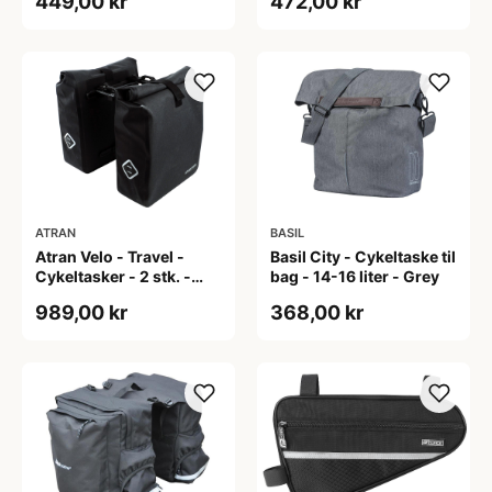
449,00 kr
472,00 kr
ATRAN
BASIL
Atran Velo - Travel -
Basil City - Cykeltaske til
Cykeltasker - 2 stk. -
bag - 14-16 liter - Grey
AVS system - 24,5 liter -
989,00 kr
368,00 kr
Sort/grå