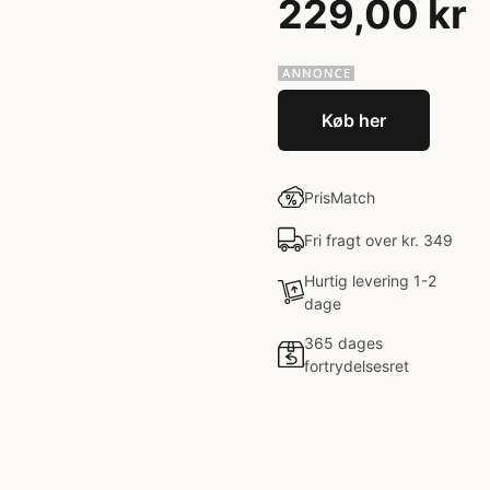
229,00 kr
Køb her
PrisMatch
Fri fragt over kr. 349
Hurtig levering 1-2
dage
365 dages
fortrydelsesret