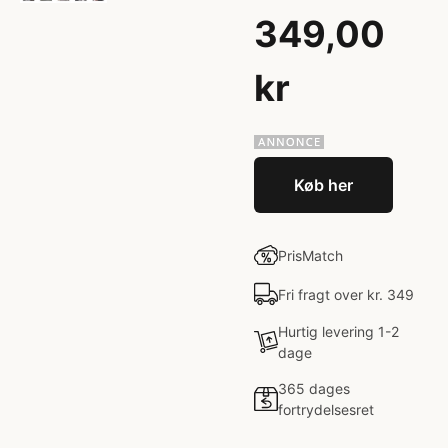
349,00
kr
Køb her
PrisMatch
Fri fragt over kr. 349
Hurtig levering 1-2
dage
365 dages
fortrydelsesret