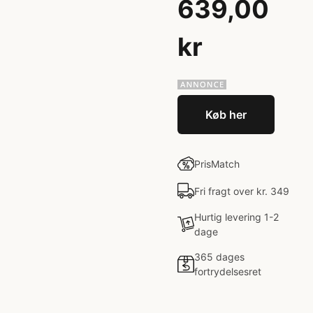
639,00
kr
Køb her
PrisMatch
Fri fragt over kr. 349
Hurtig levering 1-2
dage
365 dages
fortrydelsesret